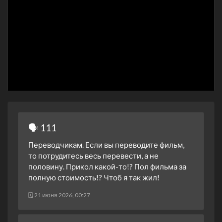
🗣 111
Переводчикам. Если вы переводите фильм,
то потрудитесь весь перевести, а не
половину. Прикол какой-то!? Пол фильма за
полную стоимость!? Чтоб я так жил!
🗓 21 июня 2026, 00:27