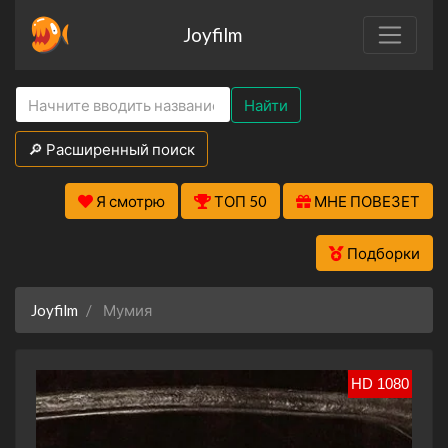
Joyfilm
Найти
🔎 Расширенный поиск
Я смотрю
ТОП 50
МНЕ ПОВЕЗЕТ
Подборки
Joyfilm
Мумия
HD 1080