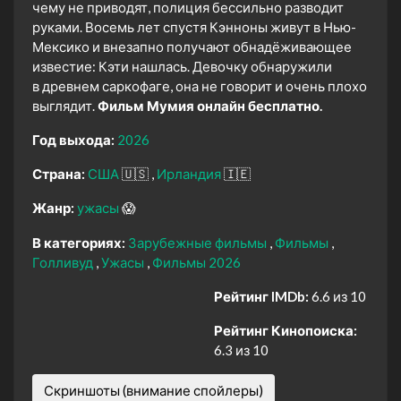
чему не приводят, полиция бессильно разводит
руками. Восемь лет спустя Кэнноны живут в Нью-
Мексико и внезапно получают обнадёживающее
известие: Кэти нашлась. Девочку обнаружили
в древнем саркофаге, она не говорит и очень плохо
выглядит.
Фильм Мумия онлайн бесплатно.
Год выхода:
2026
Страна:
США
🇺🇸
Ирландия
🇮🇪
Жанр:
ужасы
😱
В категориях:
Зарубежные фильмы
Фильмы
Голливуд
Ужасы
Фильмы 2026
Рейтинг IMDb:
6.6 из 10
Рейтинг Кинопоиска:
6.3 из 10
Скриншоты (внимание спойлеры)