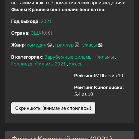
не такими, как в её романтических произведениях.
Фильм Красный снег онлайн бесплатно.
Год выхода:
2021
Страна:
США
🇺🇸
Жанр:
комедия
🤪
триллер
🤯
ужасы
😱
В категориях:
Зарубежные фильмы
Фильмы
Голливуд
Фильмы 2021
Ужасы
Рейтинг IMDb:
5 из 10
Рейтинг Кинопоиска:
5.4 из 10
Скриншоты (внимание спойлеры)
Фильм Красный снег (2021)