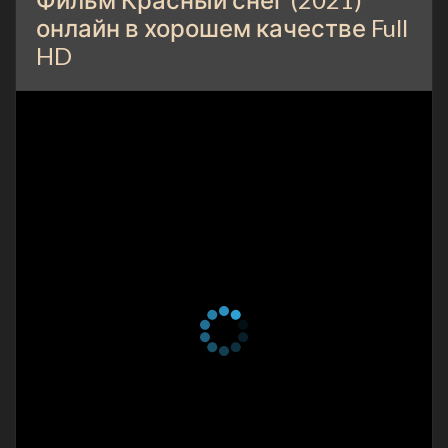
онлайн в хорошем качестве Full
HD