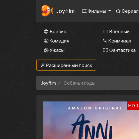
Joyfilm
🎞 Фильмы
📺 Сериа
😎 Боевик
👨‍✈️ Военный
🤪 Комедия
🔪 Криминал
😱 Ужасы
🧙‍♀️ Фантастика
🔎 Расширенный поиск
Joyfilm
Собачьи годы
HD 1