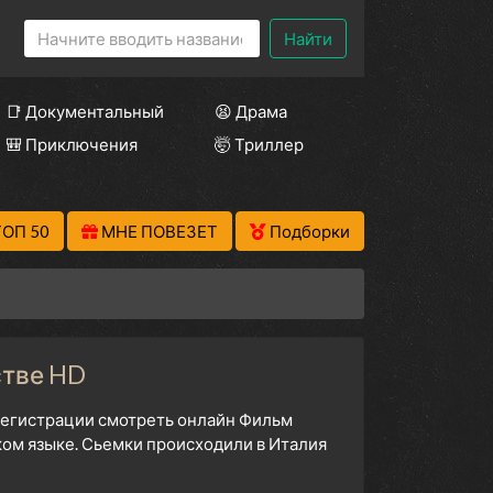
Найти
📑 Документальный
😫 Драма
🎒 Приключения
🤯 Триллер
ТОП 50
МНЕ ПОВЕЗЕТ
Подборки
стве HD
 регистрации смотреть онлайн Фильм
ком языке. Сьемки происходили в Италия