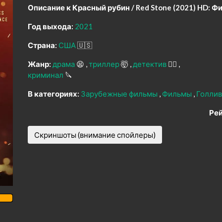
Описание к Красный рубин / Red Stone (2021) HD:
Фи
Год выхода:
2021
Страна:
США
🇺🇸
Жанр:
драма
😫
триллер
🤯
детектив
🕵️‍♂️
криминал
🔪
В категориях:
Зарубежные фильмы
Фильмы
Голли
Рей
Скриншоты (внимание спойлеры)