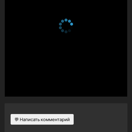
💬 Написать комментарий