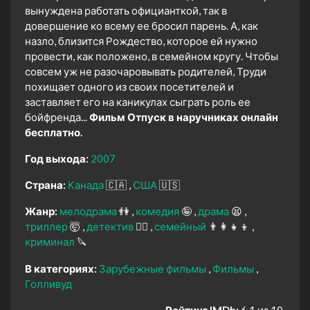
вынуждена работать официанткой, так в
довершение ко всему ее бросил парень. А, как
назло, близится Рождество, которое ей нужно
провести, как положено, в семейном кругу. Чтобы
совсем уж не разочаровывать родителей, Труди
похищает одного из своих посетителей и
заставляет его на каникулах сыграть роль ее
бойфренда...
Фильм Отпуск в наручниках онлайн
бесплатно.
Год выхода:
2007
Страна:
Канада
🇨🇦
США
🇺🇸
Жанр:
мелодрама
👫
комедия
🤪
драма
😫
триллер
🤯
детектив
🕵️‍♂️
семейный
👨‍👩‍👧‍👦
криминал
🔪
В категориях:
Зарубежные фильмы
Фильмы
Голливуд
Рейтинг IMDb:
6.1 из 10