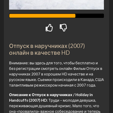
Отпуск в наручниках (2007)
онлайн в качестве HD
Внимание: вы здесь для того, чтобы бесплатно и
без регистрации смотреть онлайн Фильм Отпуск в
наручниках 2007 в хорошем HD качестве и на
русском языке. Сьемки происходили в Канада, США
талантливым режиссером начиная с 2007 года.
Описание к Отпуск в наручниках / Holiday in
Handcuffs (2007) HD:
Труди – молодая девушка,
переживающая душевный кризис. Мало того, что
она «провалила» важное собеседование и теперь