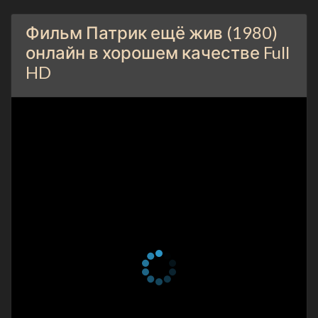
Фильм Патрик ещё жив (1980)
онлайн в хорошем качестве Full
HD