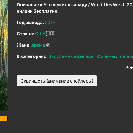
Описание к Что лежит к западу / What Lies West (20
онлайн бесплатно.
Год выхода:
2019
Страна:
США
🇺🇸
Жанр:
драма
😫
В категориях:
Зарубежные фильмы
Фильмы
Голли
Рей
Скриншоты (внимание спойлеры)