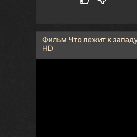
Фильм Что лежит к западу 
HD