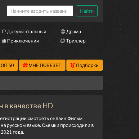
Найти
📑 Документальный
😫 Драма
🎒 Приключения
🤯 Триллер
ТОП 50
МНЕ ПОВЕЗЕТ
Подборки
н в качестве HD
 регистрации смотреть онлайн Фильм
на русском языке. Сьемки происходили в
2021 года.