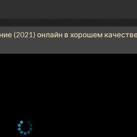
ие (2021) онлайн в хорошем качеств