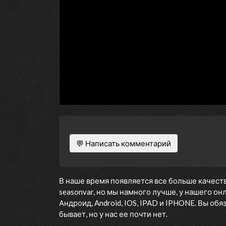
💬 Написать комментарий
В наше время появляется все больше качеств
seasonvar, но мы намного лучше, у нашего о
Андроид, Android, IOS, IPAD и IPHONE. Вы об
бывает, но у нас ее почти нет.