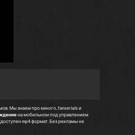
. Мы знаем про киного, fanserials и
ождение
на мобильном под управлением
е доступен mp4 формат. Без рекламы не