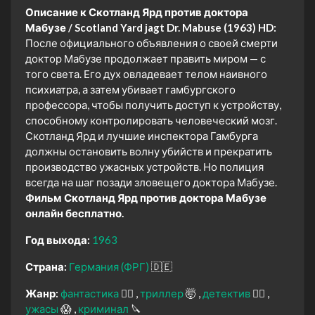
Описание к Скотланд Ярд против доктора
Мабузе / Scotland Yard jagt Dr. Mabuse (1963) HD:
После официального объявления о своей смерти
доктор Мабузе продолжает править миром — с
того света. Его дух овладевает телом наивного
психиатра, а затем убивает гамбургского
профессора, чтобы получить доступ к устройству,
способному контролировать человеческий мозг.
Скотланд Ярд и лучшие инспектора Гамбурга
должны остановить волну убийств и прекратить
производство ужасных устройств. Но полиция
всегда на шаг позади зловещего доктора Мабузе.
Фильм Скотланд Ярд против доктора Мабузе
онлайн бесплатно.
Год выхода:
1963
Страна:
Германия (ФРГ)
🇩🇪
Жанр:
фантастика
🧙‍♀️
триллер
🤯
детектив
🕵️‍♂️
ужасы
😱
криминал
🔪