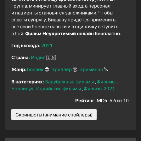
группа, минирует главный вход, а персонал
и пациенты становятся заложниками. Чтобы
спасти супругу, Виваану придётся применить
все свои боевые навыки и в одиночку вступить
в бой.
Фильм Неукротимый онлайн бесплатно.
Год выхода:
2021
Страна:
Индия
🇮🇳
Жанр:
боевик
😎
триллер
🤯
криминал
🔪
В категориях:
Зарубежные фильмы
Фильмы
Болливуд
Индийские фильмы
Фильмы 2021
Рейтинг IMDb:
6.6 из 10
Скриншоты (внимание спойлеры)