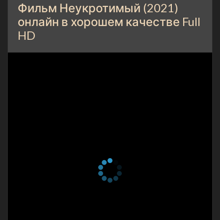
Фильм Неукротимый (2021)
онлайн в хорошем качестве Full
HD