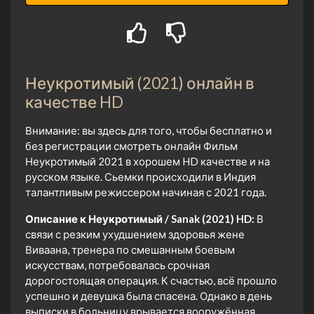
Неукротимый (2021) онлайн в
качестве HD
Внимание: вы здесь для того, чтобы бесплатно и
без регистрации смотреть онлайн Фильм
Неукротимый 2021 в хорошем HD качестве и на
русском языке. Сьемки происходили в Индия
талантливым режиссером начиная с 2021 года.
Описание к Неукротимый / Sanak (2021) HD:
В
связи с резким ухудшением здоровья жене
Виваана, тренера по смешанным боевым
искусствам, потребовалась срочная
дорогостоящая операция. К счастью, всё прошло
успешно и девушка была спасена. Однако в день
выписки в больницу врывается вооружённая