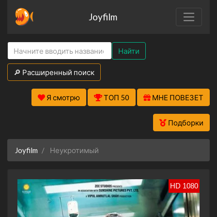
Joyfilm
Найти
🔎 Расширенный поиск
Я смотрю
ТОП 50
МНЕ ПОВЕЗЕТ
Подборки
Joyfilm
Неукротимый
HD 1080