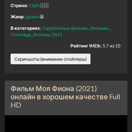
Страна:
США
🇺🇸
Жанр:
драма
😫
В категориях:
Зарубежные фильмы
Фильмы
Голливуд
Фильмы 2021
Рейтинг IMDb:
5.7 из 10
Скриншоты (внимание спойлеры)
Фильм Моя Фиона (2021)
онлайн в хорошем качестве Full
HD