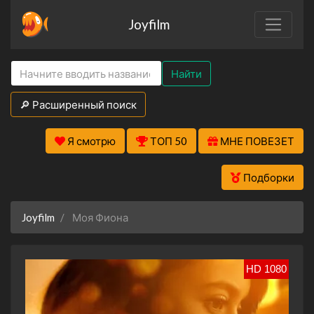
Joyfilm
Найти
🔎 Расширенный поиск
Я смотрю
ТОП 50
МНЕ ПОВЕЗЕТ
Подборки
Joyfilm
Моя Фиона
HD 1080