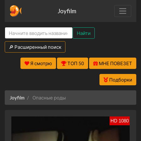
Joyfilm
Найти
🔎 Расширенный поиск
Я смотрю
ТОП 50
МНЕ ПОВЕЗЕТ
Подборки
Joyfilm
Опасные роды
HD 1080