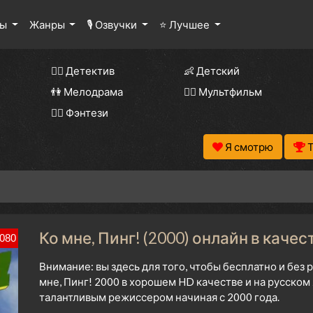
лы
Жанры
🎙 Озвучки
⭐ Лучшее
🕵️‍♂️ Детектив
👶 Детский
👫 Мелодрама
🧚‍♀️ Мультфильм
🧝‍♂️ Фэнтези
Я смотрю
Ко мне, Пинг! (2000) онлайн в каче
080
Внимание: вы здесь для того, чтобы бесплатно и без
мне, Пинг! 2000 в хорошем HD качестве и на русско
талантливым режиссером начиная с 2000 года.