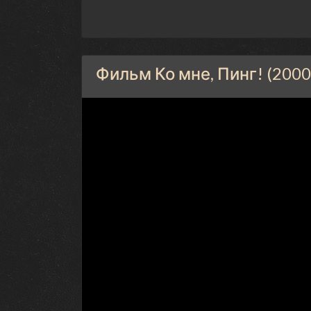
Фильм Ко мне, Пинг! (2000