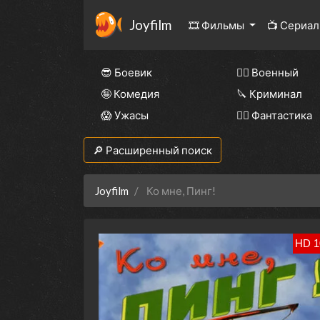
Joyfilm
🎞 Фильмы
📺 Сериа
😎 Боевик
👨‍✈️ Военный
🤪 Комедия
🔪 Криминал
😱 Ужасы
🧙‍♀️ Фантастика
🔎 Расширенный поиск
Joyfilm
Ко мне, Пинг!
HD 1