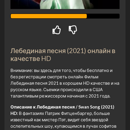
Лебединая песня (2021) онлайн в
качестве HD
Внимание: вы здесь для того, чтобы бесплатно и
без регистрации смотреть онлайн Фильм
Лебединая песня 2021 в хорошем HD качестве и на
русском языке. Сьемки происходили в США
талантливым режиссером начиная с 2021 года.
Описание к Лебединая песня / Swan Song (2021)
HD:
В фантазиях Патрик Фитценбаргер, больше
известный как мистер Пэт, видит себя звездой
ослепительных шоу, купающимся в лучах софитов