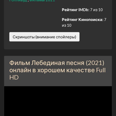
Рейтинг IMDb:
7 из 10
Рейтинг Кинопоиска:
7
из 10
Скриншоты (внимание спойлеры)
Фильм Лебединая песня (2021)
онлайн в хорошем качестве Full
HD