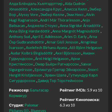
Алда Блёндаль Хьялтадоттир
Alda Gudrún
Jónasdóttir
Александра Крус
Алисса Хилл
Эмбер
Вор
Alyssy Vore
Эмбер Келли
Эми Никс
Alvin
Hugi Ragnarsson
Andri Már Thórarinsson
Anjo
Balisacan
Анджела Стоукс
Anna Sigrídur Árnadóttir
Anna Björg Hardardóttir
Anna Margrét Magnúsdóttir
Anthony Sud
April E. Adkinsson
Aries D. Early
Arna
Ösp Gudbrandsdóttir
Arnar Gísli Jensson
Arngrímur
Ívarsson
Aselefech Birhanu Ayana
Atli Björn Helgason
Audur Kolbrá Birgisdóttir
Axel Björnsson
Аманн
Гудмундссон
Árni Helgi Helgason
Арни
Кристянссон
Омар Бьёрн Рагнарссон
Sævar
Sigurgeirsson
Ерлингур Гретар Эйнарссон
Snorri
Hergill Kristjánsson
Эрвин Шала
Гутмундур Карл
Сигурдорссон
Давид Тор Торстейнссон
Режиссер:
Бальтасар
Рейтинг IMDb:
5.9 из 10
Кормакур
Рейтинг Кинопоиска:
Студия:
Palomar
6.3 из 10
Pictures (II)
Blueeyes