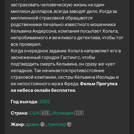
застраховать человеческую жизнь на один
миллион долларов, всегда заводят дело. Когда за
миллионной страховкой обращаются
родственники печально известного мошенника
Кельвина Андерсона, компания посылает Хольта,
непробиваемого и вежливого детектива, чтобы тот
все проверил.
Когда очередное задание Хольта направляет его в
заснеженный городок Гастингс, чтобы
подтвердить смерть Кельвина, он сразу же чует
неладное. Так начинается противостояние
страховой компании, сестры Кельвина Изольды и
ее непостоянного мужа Фреда.
Фильм Прогулка
на небеса онлайн бесплатно.
Год выхода:
2005
Страна:
США
🇺🇸
Исландия
🇮🇸
Жанр:
драма
😫
триллер
🤯