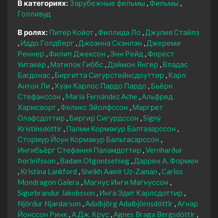
В категориях:
Зарубежные фильмы
Фильмы
Голливуд
В ролях:
Питер Койот
Филлида Ло
Джулия Стайлз
Иддо Голдберг
Джоэнна Скэнлэн
Джереми
Реннер
Филип Джексон
Энн Рейд
Форест
Уитакер
Мэтилок Гиббс
Дэймон Янгер
Владас
Багдонас
Биргитта Сигурстейнсдоуттир
Карл
Антон Ли
Хуан Карлос Пардо Пардо
Бьёрн
Стефанссон
María Fernández Ache
Альфред
Хармсворт
Феликс Эйолфссон
Маргрет
Олафсдоттир
Биргир Сигурдссон
Signý
Kristinsdóttir
Палми Кормакур Балтазарссон
Стормур Йоун Кормакур Бальтасарссон
Ингибьёрг Стефания Паламдоттир
Vernharður
Þorleifsson
Badam Otgontsetseg
Даррен А. Формен
Kristina Lankford
Sheikh Aamir Uz-Zaman
Carlos
Mondragon Galera
Магнус Инги Магнуссон
Sigurbrandur Jakobsson
Инга Эдит Карлсдоттир
Njördur Njardarson
Adalbjörg Adalbjörnsdóttir
Агнар
Йонссон Ринк
А.Дж. Крус
Agnes Braga Bergsdóttir