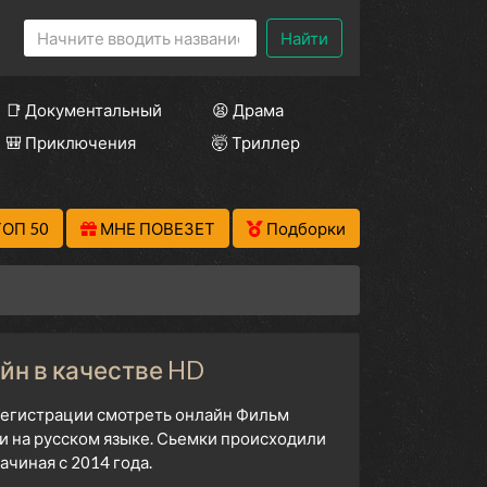
Найти
📑 Документальный
😫 Драма
🎒 Приключения
🤯 Триллер
ТОП 50
МНЕ ПОВЕЗЕТ
Подборки
йн в качестве HD
 регистрации смотреть онлайн Фильм
и на русском языке. Сьемки происходили
чиная с 2014 года.