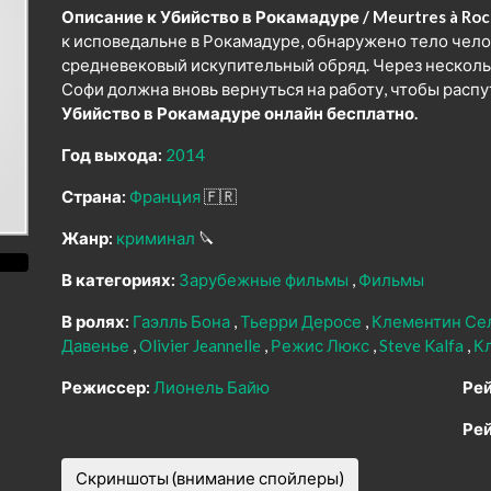
Описание к Убийство в Рокамадуре / Meurtres à Roc
к исповедальне в Рокамадуре, обнаружено тело чел
средневековый искупительный обряд. Через несколь
Софи должна вновь вернуться на работу, чтобы распу
Убийство в Рокамадуре онлайн бесплатно.
Год выхода:
2014
Страна:
Франция
🇫🇷
Жанр:
криминал
🔪
В категориях:
Зарубежные фильмы
Фильмы
В ролях:
Гаэлль Бона
Тьерри Деросе
Клементин Се
Давенье
Olivier Jeannelle
Режис Люкс
Steve Kalfa
К
Режиссер:
Лионель Байю
Рей
Рей
Скриншоты (внимание спойлеры)