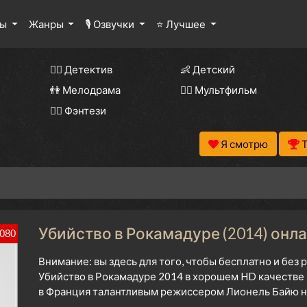
лы
Жанры
🎙 Озвучки
⭐ Лучшее
🕵️‍♂️ Детектив
👶 Детский
👫 Мелодрама
🧚‍♀️ Мультфильм
🧝‍♂️ Фэнтези
Я смотрю
Убийство в Рокамадуре (2014) онла
080
Внимание: вы здесь для того, чтобы бесплатно и без
Убийство в Рокамадуре 2014 в хорошем HD качестве 
в Франция талантливым режиссером Лионель Байю на