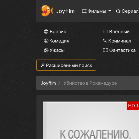
Joyfilm
🎞 Фильмы
📺 Сериа
😎 Боевик
👨‍✈️ Военный
🤪 Комедия
🔪 Криминал
😱 Ужасы
🧙‍♀️ Фантастика
🔎 Расширенный поиск
Joyfilm
Убийство в Рокамадуре
HD 1