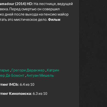
amadour (2014) HD:
На лестнице, ведущей
овека. Перед смертью он совершил
ко дней после выхода на пенсию майор
тать это мистическое дело.
Фильм
ларье
Грегори Деранжер
Катрин
лер Де Бомонт
Антуан Мишель
тинг IMDb:
6.4 из 10
тинг Кинопоиска:
6.3 из 10