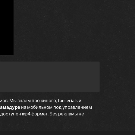
. Мы знаем про киного, fanserials и
камадуре
на мобильном под управлением
е доступен mp4 формат. Без рекламы не