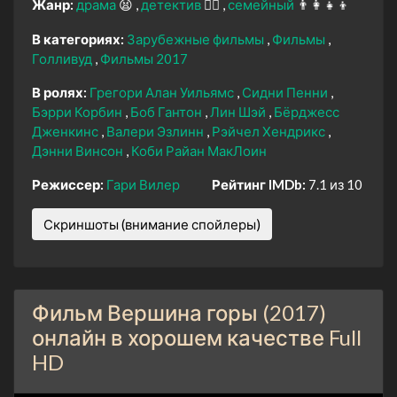
Жанр:
драма
😫
детектив
🕵️‍♂️
семейный
👨‍👩‍👧‍👦
В категориях:
Зарубежные фильмы
Фильмы
Голливуд
Фильмы 2017
В ролях:
Грегори Алан Уильямс
Сидни Пенни
Бэрри Корбин
Боб Гантон
Лин Шэй
Бёрджесс
Дженкинс
Валери Эзлинн
Рэйчел Хендрикс
Дэнни Винсон
Коби Райан МакЛоин
Режиссер:
Гари Вилер
Рейтинг IMDb:
7.1 из 10
Скриншоты (внимание спойлеры)
Фильм Вершина горы (2017)
онлайн в хорошем качестве Full
HD