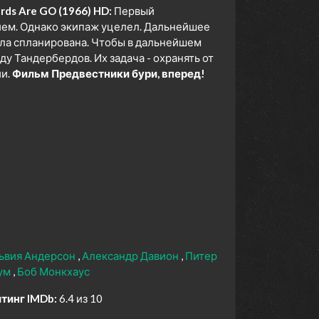
rds Are GO (1966) HD:
Первый
ием. Однако экипаж уцелел. Дальнейшее
ыла спланирована. Чтобы в дальнейшем
у Тандербердов. Их задача - охранять от
ии.
Фильм Предвестники бури, вперед!
ьвия Андерсон
Александр Давион
Питер
ум
Боб Монкхаус
тинг IMDb:
6.4 из 10