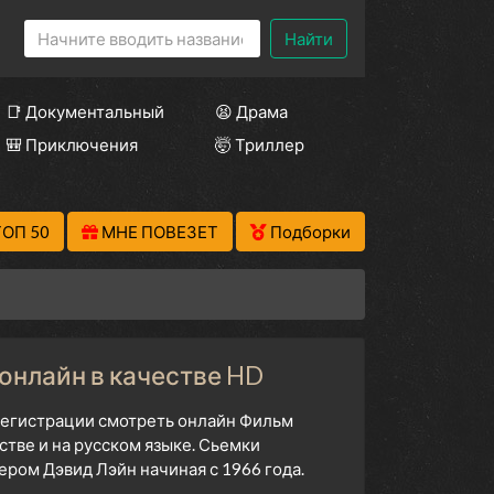
Найти
📑 Документальный
😫 Драма
🎒 Приключения
🤯 Триллер
ТОП 50
МНЕ ПОВЕЗЕТ
Подборки
 онлайн в качестве HD
 регистрации смотреть онлайн Фильм
стве и на русском языке. Сьемки
ром Дэвид Лэйн начиная с 1966 года.