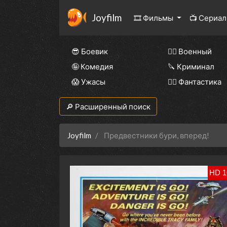
Joyfilm
🎞 Фильмы
📺 Сериа
😎 Боевик
👨‍✈️ Военный
🤪 Комедия
🔪 Криминал
😱 Ужасы
🧙‍♀️ Фантастика
🔎 Расширенный поиск
Joyfilm
Предвестники бури, вперед!
HD 1