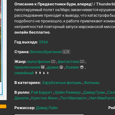
Описание к Предвестники бури, вперед! / Thunderbi
пилотируемый полет на Марс заканчивается крушен
расследование приходит к выводу, что катастрофа б
подобного не произошло, к работе привлекают команд
неприятностей повторный запуск марсианской мисс
онлайн бесплатно.
Год выхода:
1966
Страна:
Великобритания
🇬🇧
Жанр:
мультфильм
🧚‍♀️
фантастика
🧙‍♀️
приключения
🎒
драма
😫
боевик
😎
семейный
👨‍👩‍👧‍👦
В категориях:
Зарубежные фильмы
Фильмы
В ролях:
Рэй Баррет
Шэйн Риммер
Дэвид Грэм
Сил
Динели
Кристин Финн
Пол Максвелл
Нил МакКалл
Режиссер:
Дэвид Лэйн
Рей