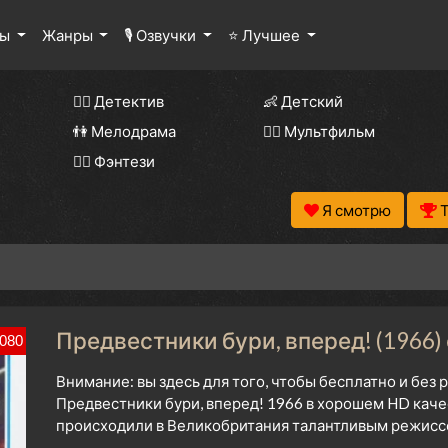
лы
Жанры
🎙 Озвучки
⭐ Лучшее
🕵️‍♂️ Детектив
👶 Детский
👫 Мелодрама
🧚‍♀️ Мультфильм
🧝‍♂️ Фэнтези
Я смотрю
Предвестники бури, вперед! (1966)
080
Внимание: вы здесь для того, чтобы бесплатно и без
Предвестники бури, вперед! 1966 в хорошем HD каче
происходили в Великобритания талантливым режиссе