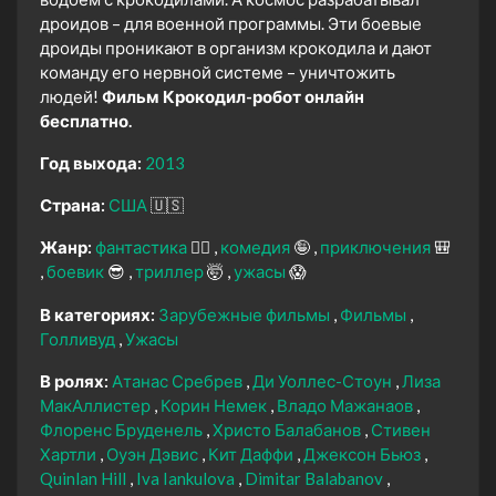
дроидов – для военной программы. Эти боевые
дроиды проникают в организм крокодила и дают
команду его нервной системе – уничтожить
людей!
Фильм Крокодил-робот онлайн
бесплатно.
Год выхода:
2013
Страна:
США
🇺🇸
Жанр:
фантастика
🧙‍♀️
комедия
🤪
приключения
🎒
боевик
😎
триллер
🤯
ужасы
😱
В категориях:
Зарубежные фильмы
Фильмы
Голливуд
Ужасы
В ролях:
Атанас Сребрев
Ди Уоллес-Стоун
Лиза
МакАллистер
Корин Немек
Владо Мажанаов
Флоренс Бруденель
Христо Балабанов
Стивен
Хартли
Оуэн Дэвис
Кит Даффи
Джексон Бьюз
Quinlan Hill
Iva Iankulova
Dimitar Balabanov