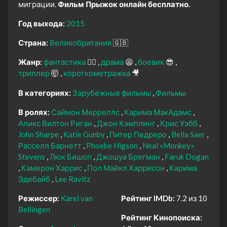
миграции.
Фильм Прыжок онлайн бесплатно.
Год выхода:
2015
Страна:
Великобритания
🇬🇧
Жанр:
фантастика
🧙‍♀️
драма
😫
боевик
😎
триллер
🤯
короткометражка
🎥
В категориях:
Зарубежные фильмы
Фильмы
В ролях:
Саймон Мерреллс
Карима МакАдамс
Аликс Вилтон Риган
Джон Кэмплинг
Крис Уэбб
John Sharpe
Katie Gunby
Питер Педреро
Bella Saer
Расселл Барнетт
Phoebe Higson
Neal «Monkey»
Stevens
Люк Бишоп
Джошуа Брегман
Faruk Dogan
Камерон Харрис
Пол Майкл Харрисон
Карима
Эдебайб
Lee Ravitz
Режиссер:
Karel van
Рейтинг IMDb:
7.2 из 10
Bellingen
Рейтинг Кинопоиска: