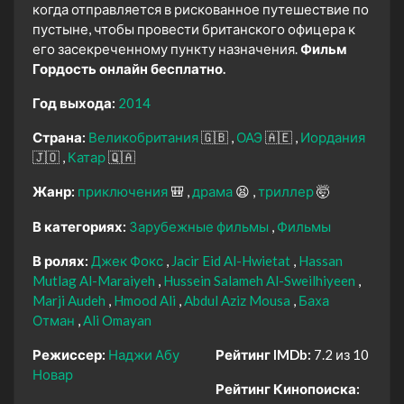
когда отправляется в рискованное путешествие по
пустыне, чтобы провести британского офицера к
его засекреченному пункту назначения.
Фильм
Гордость онлайн бесплатно.
Год выхода:
2014
Страна:
Великобритания
🇬🇧
ОАЭ
🇦🇪
Иордания
🇯🇴
Катар
🇶🇦
Жанр:
приключения
🎒
драма
😫
триллер
🤯
В категориях:
Зарубежные фильмы
Фильмы
В ролях:
Джек Фокс
Jacir Eid Al-Hwietat
Hassan
Mutlag Al-Maraiyeh
Hussein Salameh Al-Sweilhiyeen
Marji Audeh
Hmood Ali
Abdul Aziz Mousa
Баха
Отман
Ali Omayan
Режиссер:
Наджи Абу
Рейтинг IMDb:
7.2 из 10
Новар
Рейтинг Кинопоиска: