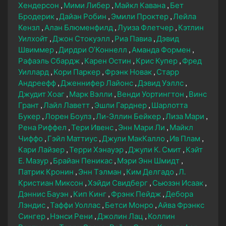
Хендерсон
Мими Либер
Майкл Кавана
Бет
Бродерик
Дайан Робин
Эмили Проктер
Лейла
Кензл
Алан Блюменфилд
Луиза Флетчер
Кэтлин
Уилхойт
Джон Стокуэлл
Риа Павиа
Дэвид
Швиммер
Дирдри О’Коннелл
Аманда Формен
Рафаэль Сбардж
Карен Остин
Крис Купер
Фред
Уиллард
Кори Паркер
Фрэнк Новак
Старр
Андреефф
Дженнифер Лайонс
Дэвид Уэллс
Джудит Хоаг
Марк Вэлли
Венди Уортингтон
Винс
Грант
Лайл Лаветт
Эшли Гарднер
Шарлотта
Букер
Лорен Боулз
Ли-Эллин Бейкер
Лиза Мари
Рена Риффел
Тери Ивенс
Энн Мари Ли
Майкл
Чиффо
Гэйл Маттиус
Джули МакКалло
Ив Плам
Кари Лайзер
Терри Хэнауэр
Джули К. Смит
Кэйт
Е. Мазур
Брайан Пеникас
Мэри Энн Шмидт
Патрик Кронин
Энн Тэлман
Ким Делгадо
Л.
Кристиан Миксон
Хэйди Свидберг
Сьюзэн Исаак
Дэннис Бауэн
Кип Кинг
Фрэнк Пейдж
Дебора
Лэндис
Таффи Уоллас
Бетси Монро
Айва Фрэнкс
Сингер
Нэнси Рени
Джолин Лац
Коллин