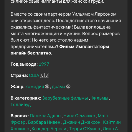
силиконовые импланты для женской груди.
Вместе со своим партнером Уильямом Ларсоном
они открывают дело. Последствия этого начинания
оказались фантастическими! Была воплощена
мечта многих женщин и мужчин. Вопрос размеров
был снят! Но чего это стоило нашим
предпринимателям..?!
Фильм Имплантаторы
онлайн бесплатно.
Год выхода:
1997
Страна:
США
🇺🇸
Жанр:
комедия
🤪
драма
😫
В категориях:
Зарубежные фильмы
Фильмы
Голливуд
В ролях:
Памела Адлон
Нина Семашко
Мэтт
Фрюэр
Барбара Нивен
Джанин Джексон
Кэйтлин
Хопкинс
Ксандер Беркли
Терри О’Куинн
Линн А.