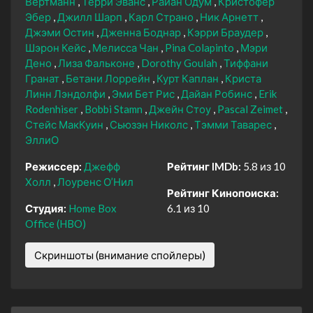
Вертманн
Терри Эванс
Райан Одум
Кристофер
Эбер
Джилл Шарп
Карл Страно
Ник Арнетт
Джэми Остин
Дженна Боднар
Кэрри Браудер
Шэрон Кейс
Мелисса Чан
Pina Colapinto
Мэри
Дено
Лиза Фальконе
Dorothy Goulah
Тиффани
Гранат
Бетани Лоррейн
Курт Каплан
Криста
Линн Лэндолфи
Эми Бет Рис
Дайан Робинс
Erik
Rodenhiser
Bobbi Stamn
Джейн Стоу
Pascal Zeimet
Стейс МакКуин
Сьюзэн Николс
Тэмми Таварес
ЭллиО
Режиссер:
Джефф
Рейтинг IMDb:
5.8 из 10
Холл
Лоуренс О’Нил
Рейтинг Кинопоиска:
Студия:
Home Box
6.1 из 10
Office (HBO)
Скриншоты (внимание спойлеры)