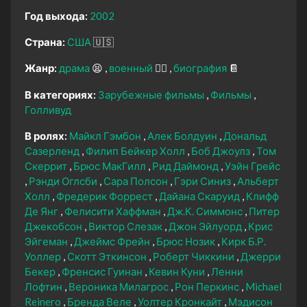
Год выхода:
2002
Страна:
США
🇺🇸
Жанр:
драма
😫
военный
👨‍✈️
биография
📔
В категориях:
Зарубежные фильмы
Фильмы
Голливуд
В ролях:
Майкл Гэмбон
Алек Болдуин
Дональд
Сазерленд
Филип Бейкер Холл
Боб Джоулз
Том
Скеррит
Брюс МакГилл
Рид Даймонд
Уэйн Грейс
Рэнди Оглсби
Сара Полсон
Гэри Синиз
Альберт
Холл
Фредерик Форрест
Дайана Скаруид
Клифф
Де Янг
Фелисити Хаффман
Дж.К. Симмонс
Питер
Джекобсон
Виктор Слезак
Джон Эйлуорд
Крис
Эйгеман
Джеймс Фрейн
Брюс Нозик
Кирк Б.Р.
Уоллер
Скотт Эткинсон
Роберт Чиккини
Джерри
Бекер
Френсис Гуинан
Кевин Куни
Ленни
Лофтин
Вероника Милагрос
Рон Перкинс
Michael
Reinero
Бренда Веле
Уолтер Кронкайт
Мэдисон