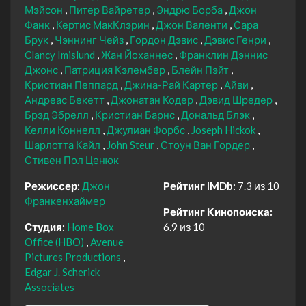
Мэйсон
Питер Вайретер
Эндрю Борба
Джон
Фанк
Кертис МакКлэрин
Джон Валенти
Сара
Брук
Чэннинг Чейз
Гордон Дэвис
Дэвис Генри
Clancy Imislund
Жан Йоханнес
Франклин Дэннис
Джонс
Патриция Кэлембер
Блейн Пэйт
Кристиан Пеппард
Джина-Рай Картер
Айви
Андреас Бекетт
Джонатан Кодер
Дэвид Шредер
Брэд Эбрелл
Кристиан Барнс
Дональд Блэк
Келли Коннелл
Джулиан Форбс
Joseph Hickok
Шарлотта Кайл
John Steur
Стоун Ван Гордер
Стивен Пол Ценюк
Режиссер:
Джон
Рейтинг IMDb:
7.3 из 10
Франкенхаймер
Рейтинг Кинопоиска:
Студия:
Home Box
6.9 из 10
Office (HBO)
Avenue
Pictures Productions
Edgar J. Scherick
Associates