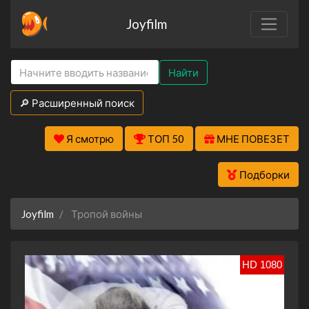
Joyfilm
Найти
🔎 Расширенный поиск
Я смотрю
ТОП 50
МНЕ ПОВЕЗЕТ
Подборки
Joyfilm
Тропой войны
HD 1080