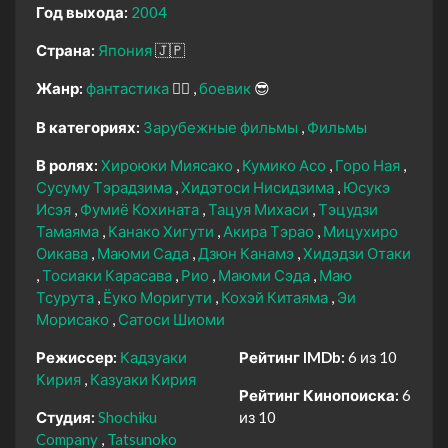
Год выхода:
2004
Страна:
Япония
🇯🇵
Жанр:
фантастика
🧙‍♀️
боевик
😎
В категориях:
Зарубежные фильмы
Фильмы
В ролях:
Хироюки Миясако
Кумико Асо
Горо Ная
Сусуму Тэрадзима
Хидэтоси Нисидзима
Юсукэ
Исэя
Фумиё Кохината
Тацуя Михаси
Тэцудзи
Тамаяма
Канако Хигути
Акира Тэрао
Мицухиро
Оикава
Маюми Сада
Дзюн Канамэ
Хидэдзи Отаки
Тосиаки Карасава
Рио
Маюми Сэда
Маю
Тсурута
Ёуко Моригути
Кохэй Китаяма
Эи
Морисако
Сатоси Шиоми
Режиссер:
Кадзуаки
Рейтинг IMDb:
6 из 10
Кирия
Казуаки Кирия
Рейтинг Кинопоиска:
6
Студия:
Shochiku
из 10
Company
Tatsunoko