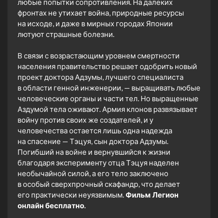
любые попытки сопротивления. На далеких
фронтах не утихает война, природные ресурсы
на исходе, и даже в мирных городах Японии
лютуют страшные болезни.
В связи с возрастающим уровнем смертности
населения правительство решает одобрить новый
проект доктора Адзумы, лучшего специалиста
в области генной инженерии, — выращивать любые
человеческие органы и части тел. Но выращенные
Аздумой тела оживают. Армия клонов развязывает
войну против своих же создателей, и у
человечества остается лишь одна надежда
на спасение — Тэцуя, сын доктора Адзумы.
Погибший на войне и вернувшийся к жизни
благодаря эксперименту отца Тэцуя наделен
необычайной силой, а его тело заключено
в особый сверхпрочный скафандр, что делает
его практически неуязвимым.
Фильм Легион
онлайн бесплатно.