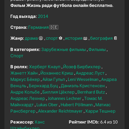
Фильм Жизнь ради футбола онлайн бесплатно.
Год выхода:
2014
Страна:
Германия
🇩🇪
Жанр:
драма
😫
спорт
⚽
история
📖
биография
📔
В категориях:
Зарубежные фильмы
Фильмы
Спорт
В ролях:
Херберт Кнауп
Йозеф Бирбихлер
Жанетт Хайн
Йоханнес Криш
Андреас Луст
Маркус Бёкер
Айзи Гульп
Leni Wesselman
Андреа
Венцль
Бернхард Буц
Даниэль Кристенсен
Андре Кольбе
Биллия Цёклер
Bernhard Butz
Андреас Лехнер
Johannes Lechner
Томас М.
Майнхардт
Lukas Ober
Hubert Pöllmann
Матиас
Рансбергер
Alexander Reichtmayer
Харри Тешнер
Режиссер:
Ханс
Рейтинг IMDb:
6.4 из 10
Штайнбихлер