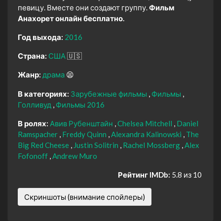
певицу. Вместе они создают группу.
Фильм
Анахорет онлайн бесплатно.
Год выхода:
2016
Страна:
США
🇺🇸
Жанр:
драма
😫
В категориях:
Зарубежные фильмы
Фильмы
Голливуд
Фильмы 2016
В ролях:
Авив Рубенштайн
Chelsea Mitchell
Daniel
Ramspacher
Freddy Quinn
Alexandra Kalinowski
The
Big Red Cheese
Justin Solitrin
Rachel Mossberg
Alex
Fofonoff
Andrew Muro
Рейтинг IMDb:
5.8 из 10
Скриншоты (внимание спойлеры)