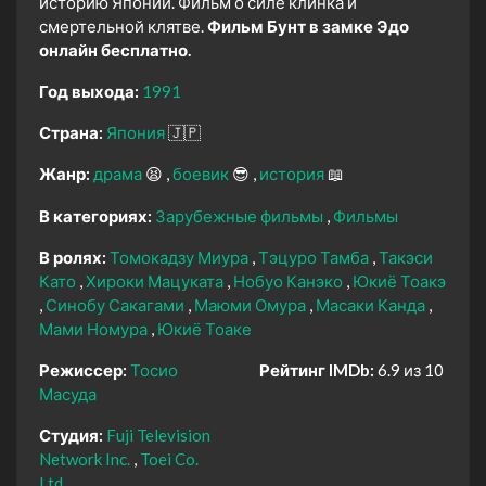
историю Японии. Фильм о силе клинка и
смертельной клятве.
Фильм Бунт в замке Эдо
онлайн бесплатно.
Год выхода:
1991
Страна:
Япония
🇯🇵
Жанр:
драма
😫
боевик
😎
история
📖
В категориях:
Зарубежные фильмы
Фильмы
В ролях:
Томокадзу Миура
Тэцуро Тамба
Такэси
Като
Хироки Мацуката
Нобуо Канэко
Юкиё Тоакэ
Синобу Сакагами
Маюми Омура
Масаки Канда
Мами Номура
Юкиё Тоаке
Режиссер:
Тосио
Рейтинг IMDb:
6.9 из 10
Масуда
Студия:
Fuji Television
Network Inc.
Toei Co.
Ltd.