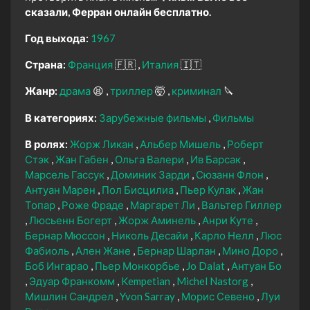
сказали, Ферран онлайн бесплатно.
Год выхода:
1967
Страна:
Франция
🇫🇷
Италия
🇮🇹
Жанр:
драма
😫
триллер
🤯
криминал
🔪
В категориях:
Зарубежные фильмы
Фильмы
В ролях:
Жорж Ликан
Альбер Мишель
Роберт
Стэк
Жан Габен
Ольга Валери
Ив Барсак
Марсель Гассук
Доминик Зарди
Сюзанн Флон
Антуан Марен
Пол Бисцилиа
Пьер Кулак
Жан
Топар
Роже Фраде
Маргарет Ли
Вальтер Гиллер
Люсьенн Богерт
Жорж Аминель
Анри Куте
Бернар Мюссон
Николь Десайи
Карло Нелл
Люс
Фабиоль
Ален Жане
Бернар Шарлан
Мино Доро
Боб Ингарао
Пьер Монкорбье
Jo Dalat
Антуан Бо
Эдуар Франкомм
Kempetian
Michel Nastorg
Мишлин Сандрел
Yvon Sarray
Морис Севено
Луи