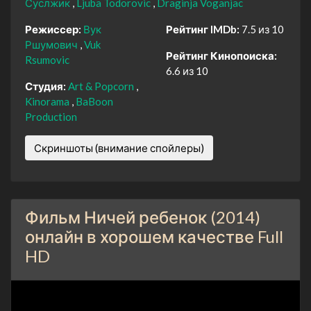
Суслжик
Ljuba Todorovic
Draginja Voganjac
Режиссер:
Вук
Рейтинг IMDb:
7.5 из 10
Ршумович
Vuk
Рейтинг Кинопоиска:
Rsumovic
6.6 из 10
Студия:
Art & Popcorn
Kinorama
BaBoon
Production
Скриншоты (внимание спойлеры)
Фильм Ничей ребенок (2014)
онлайн в хорошем качестве Full
HD