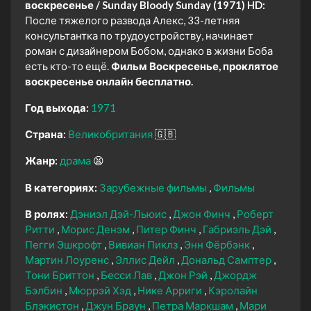
воскресенье / Sunday Bloody Sunday (1971) HD:
После тяжелого развода Алекс, 33-летняя
консультантка по трудоустройству, начинает
роман с дизайнером Бобом, однако в жизни Боба
есть кто-то ещё.
Фильм Воскресенье, проклятое
воскресенье онлайн бесплатно.
Год выхода:
1971
Страна:
Великобритания
🇬🇧
Жанр:
драма
😫
В категориях:
Зарубежные фильмы
Фильмы
В ролях:
Дэниэл Дэй-Льюис
Джон Финч
Роберт
Ритти
Морис Денэм
Питер Финч
Габриэль Дэй
Пегги Эшкрофт
Вивиан Пиклз
Энн Фёрбэнк
Мартин Лоуренс
Эллис Дейл
Дональд Самптер
Тони Бриттон
Бесси Лав
Джон Рэй
Джордж
Бэлбин
Мюррэй Хэд
Нике Арриги
Кэролайн
Блэкистон
Джун Браун
Петра Маркшам
Мари