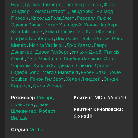
Бурк
Дуглас Ламберт
Гленда Джексон
Фрэнк
Уиндзор
Томас Бэптист
Дэвид Уэбб
Ричард
Пирсон
Харольд Голдблатт
Расселл Льюис
Эдвард Эванс
Питер Холлидэй
Ханна Норберт
Kimi Tallmadge
Эмма Шлезингер
Карл Фербер
Патрик Торнберри
Лиэн Окин
Robin Presky
Ройс
Миллс
Monica Vasileiou
Джо Уэдэм
Генри
Дэнзигер
Дерек Гилберт
Уильям Джоб
Francis
Ghent
Роэн МакКалло
Барбара Маркам
Эста
Чаркхэм
Хилари Хардиман
Саймон Джозеф
Гидеон Колб
Mercia Mansfield
Рубен Элви
Jovey
Douben
Генри Гилберт
Хелен Линдсей
Синди
Берроуз
Джон Уорнер
Режиссер:
Ричард
Рейтинг IMDb:
6.9 из 10
Лонкрэйн
Джон
Рейтинг Кинопоиска:
Шлезингер
Роберт
6.6 из 10
Вильде
Студия:
Vectia