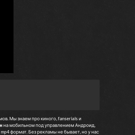
. Мы знаем про киного, fanserials и
н
на мобильном под управлением Андроид,
 mp4 формат. Без рекламы не бывает, но у нас