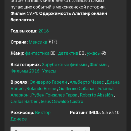
остаётся лишь киноплёнка с записью самых
пугающих событий в мексиканской истории.
Фильм 1974: Одержимость Альтаир онлайн
бесплатно.
Год выхода:
2016
Страна:
Мексика
🇲🇽
Жанр:
фантастика
🧙‍♀️
детектив
🕵️‍♂️
ужасы
😱
В категориях:
Зарубежные фильмы
Фильмы
Фильмы 2016
Ужасы
В ролях:
Оливерио Гарели
Альберто Чавес
Диана
Бовио
Rolando Breme
Guillermo Callahan
Бланка
Аларкон
Рубен Гонзалез Гарза
Roberto Absalón
Carlos Barber
Jesús Oswaldo Castro
Режиссер:
Виктор
Рейтинг IMDb:
5.5 из 10
Дриере