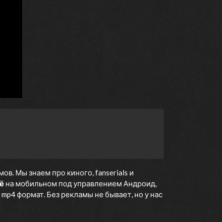
. Мы знаем про киного, fanserials и
ё
на мобильном под управлением Андроид,
 mp4 формат. Без рекламы не бывает, но у нас