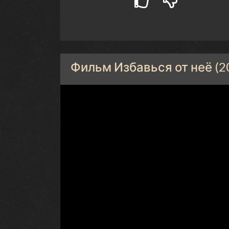
Фильм Избавься от неё (2