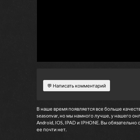
💬 Написать комментарий
В наше время появляется все больше качеств
seasonvar, но мы намного лучше, у нашего о
Android, IOS, IPAD и IPHONE. Вы обязательно
ее почти нет.