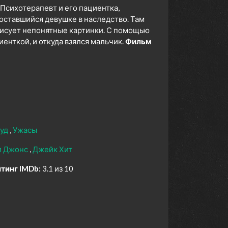
Психотерапевт и его пациентка,
оставшийся девушке в наследство. Там
исует непонятные картинки. С помощью
иенткой, и откуда взялся мальчик.
Фильм
вуд
Ужасы
и Джонс
Джейк Хит
тинг IMDb:
3.1 из 10