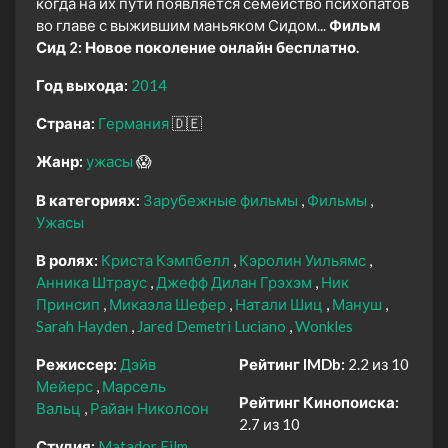
когда на их пути появляется семейство психопатов
во главе с выжившим маньяком Сидом...
Фильм
Сид 2: Новое поколение онлайн бесплатно.
Год выхода:
2014
Страна:
Германия
🇩🇪
Жанр:
ужасы
😱
В категориях:
Зарубежные фильмы
Фильмы
Ужасы
В ролях:
Криста Кэмпбелл
Кэролин Уильямс
Анника Штраус
Джефф Дилан Грэхэм
Ник
Принсип
Микаэла Шефер
Натали Шиц
Мануш
Sarah Hayden
Jared Demetri Luciano
Wonkles
Режиссер:
Дэйв
Рейтинг IMDb:
2.2 из 10
Мейерс
Марсель
Рейтинг Кинопоиска:
Вальц
Райан Николсон
2.7 из 10
Студия:
Matador Film