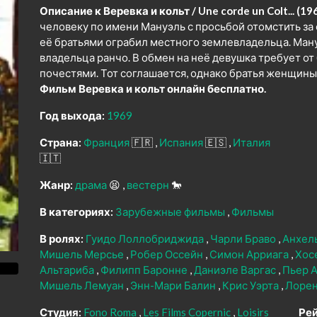
Описание к Веревка и кольт / Une corde un Colt... (19
человеку по имени Мануэль с просьбой отомстить за 
её братьями ограбил местного землевладельца. Ман
владельца ранчо. В обмен на неё девушка требует от
почестями. Тот соглашается, однако братья женщины
Фильм Веревка и кольт онлайн бесплатно.
Год выхода:
1969
Страна:
Франция
🇫🇷
Испания
🇪🇸
Италия
🇮🇹
Жанр:
драма
😫
вестерн
🐎
В категориях:
Зарубежные фильмы
Фильмы
В ролях:
Гуидо Лоллобриджида
Чарли Браво
Анхел
Мишель Мерсье
Робер Оссейн
Симон Арриага
Хос
Альтариба
Филипп Баронне
Даниэле Варгас
Пьер 
Мишель Лемуан
Энн-Мари Балин
Крис Уэрта
Лорен
Студия:
Fono Roma
Les Films Copernic
Loisirs
Рей