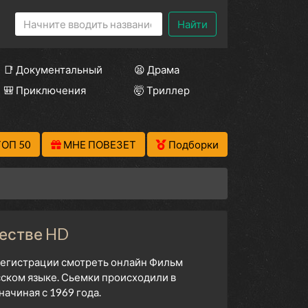
Найти
📑 Документальный
😫 Драма
🎒 Приключения
🤯 Триллер
ТОП 50
МНЕ ПОВЕЗЕТ
Подборки
честве HD
 регистрации смотреть онлайн Фильм
сском языке. Сьемки происходили в
ачиная с 1969 года.