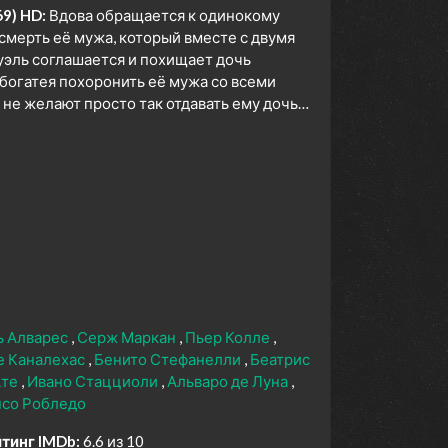
69) HD:
Вдова обращается к одинокому
смерть её мужа, который вместе с двумя
уэль соглашается и похищает дочь
 богатея похоронить её мужа со всеми
 не желают просто так отдавать ему дочь…
ь Алварес
Серж Маркан
Пьер Колле
е Каналехас
Бенито Стефанелли
Беатрис
Ате
Ивано Стацциоли
Альваро де Луна
со Робледо
тинг IMDb:
6.6 из 10