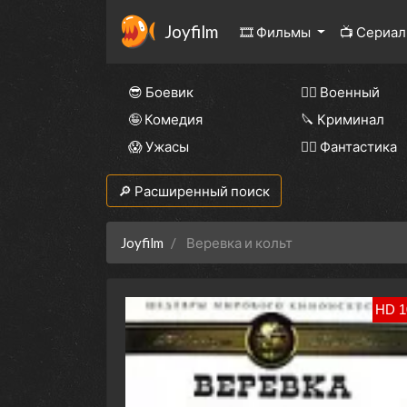
Joyfilm
🎞 Фильмы
📺 Сериа
😎 Боевик
👨‍✈️ Военный
🤪 Комедия
🔪 Криминал
😱 Ужасы
🧙‍♀️ Фантастика
🔎 Расширенный поиск
Joyfilm
Веревка и кольт
HD 1