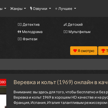
лы
Жанры
🎙 Озвучки
⭐ Лучшее
🕵️‍♂️ Детектив
👶 Детский
👫 Мелодрама
🧚‍♀️ Мультфильм
🧝‍♂️ Фэнтези
Я смотрю
Веревка и кольт (1969) онлайн в ка
080
Внимание: вы здесь для того, чтобы бесплатно и без
Веревка и кольт 1969 в хорошем HD качестве и на ру
Франция, Испания, Италия талантливым режиссером н