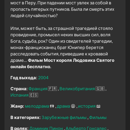
мост в Перу. При падении мост увлек за собой в
пропасть пятерых путников. Была ли смерть этих
людей случайностью?
Или, может быть, за страшной трагедией стояло
провидение, промысел неких высших сил, воля
Бога, судьба, рок? Один из свидетелей трагедии,
монах-францисканец брат Юнипер берется
расследовать события, приведшие к кровавой
драме…
Фильм Мост короля Людовика Святого
онлайн бесплатно.
Год выхода:
2004
Страна:
Франция
🇫🇷
Великобритания
🇬🇧
Испания
🇪🇸
Жанр:
мелодрама
👫
драма
😫
история
📖
В категориях:
Зарубежные фильмы
Фильмы
В ролях:
Доминик Пинон
Альберто Гонсалес