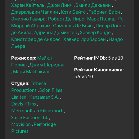
Харви Кейтель
Джон Линч
Эмили Декьенн
Джеральдин Чаплин
Кэти Бейтс
Гэбриел Бирн
Эмилио Гавира
Роберт Де Ниро
Марк Полиш
Ф.
Мюррэй Абрахам
Самюэль Ле Бьян
Пилар Лопес
де Айяла
Адриана Домингес
Хавьер Конде
Кристофер де Андрес
Хавьер Ирибаррен
Нандо
Льера
Режиссер:
Майкл
Рейтинг IMDb:
5 из 10
Полиш
Джим Шеридан
Рейтинг Кинопоиска:
Мэри МакГакиан
5.9 из 10
Студия:
Tribeca
Productions
Scion Films
Limited
Kanzaman S.A.
Davis-Films
Metropolitan Filmexport
Spice Factory Ltd.
Movision
Pembridge
Pictures