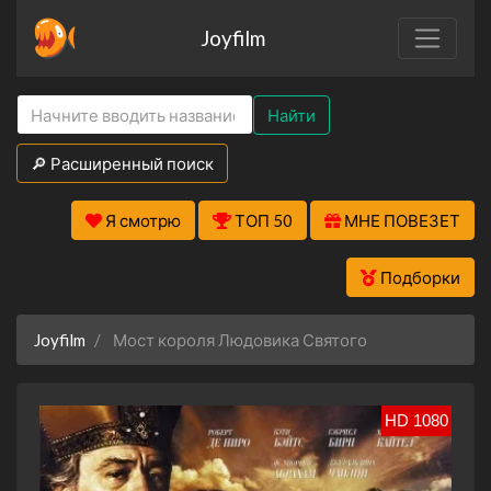
Joyfilm
Найти
🔎 Расширенный поиск
Я смотрю
ТОП 50
МНЕ ПОВЕЗЕТ
Подборки
Joyfilm
Мост короля Людовика Святого
HD 1080