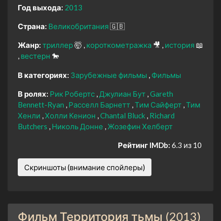
Год выхода:
2013
Страна:
Великобритания
🇬🇧
Жанр:
триллер
🤯
короткометражка
🎥
история
📖
вестерн
🐎
В категориях:
Зарубежные фильмы
Фильмы
В ролях:
Рик Робертс
Джулиан Бут
Gareth
Bennett-Ryan
Расселл Барнетт
Тим Сайферт
Тим
Хенли
Холли Кенион
Chantal Bluck
Richard
Butchers
Николь Донне
Жозефин Хелберт
Рейтинг IMDb:
6.3 из 10
Скриншоты (внимание спойлеры)
Фильм Территория тьмы (2013)