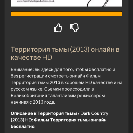
Территория тьмы (2013) онлайн в
качестве HD
Внимание: вы здесь для того, чтобы бесплатно и
без регистрации смотреть онлайн Фильм
Территория тьмы 2013 в хорошем HD качестве и на
русском языке. Сьемки происходили в
Великобритания талантливым режиссером
начиная с 2013 года.
Описание к Территория тьмы / Dark Country
(2013) HD:
Фильм Территория тьмы онлайн
бесплатно.