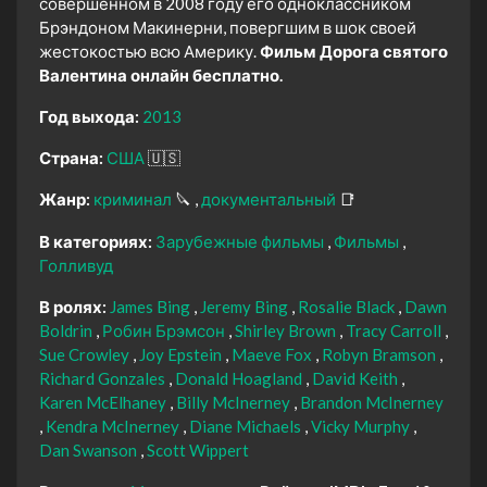
совершенном в 2008 году его одноклассником
Брэндоном Макинерни, повергшим в шок своей
жестокостью всю Америку.
Фильм Дорога святого
Валентина онлайн бесплатно.
Год выхода:
2013
Страна:
США
🇺🇸
Жанр:
криминал
🔪
документальный
📑
В категориях:
Зарубежные фильмы
Фильмы
Голливуд
В ролях:
James Bing
Jeremy Bing
Rosalie Black
Dawn
Boldrin
Робин Брэмсон
Shirley Brown
Tracy Carroll
Sue Crowley
Joy Epstein
Maeve Fox
Robyn Bramson
Richard Gonzales
Donald Hoagland
David Keith
Karen McElhaney
Billy McInerney
Brandon McInerney
Kendra McInerney
Diane Michaels
Vicky Murphy
Dan Swanson
Scott Wippert