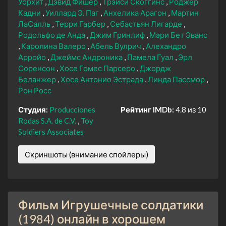
Уорхит
Дэвид Фишер
Трэйси Скоггинс
Роджер
Кадни
Уиллард Э. Паг
Анхелика Арагон
Мартин
ЛаСалль
Терри Гарбер
Себастьян Лигарде
Родольфо де Анда
Джим Гринлиф
Мэри Бет Эванс
Каролина Валеро
Абель Вулрич
Алехандро
Арройо
Джеймс Андроника
Памела Гуал
Эрл
Соренсон
Хосе Гомес Парсеро
Джордж
Беланжер
Хосе Антонио Эстрада
Линда Пассмор
Рон Росс
Студия:
Producciones
Рейтинг IMDb:
4.8 из 10
Rodas S.A. de C.V.
Toy
Soldiers Associates
Скриншоты (внимание спойлеры)
Фильм Игрушечные солдатики
(1984) онлайн в хорошем