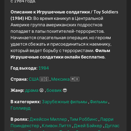
с 1984 года.
Описание к Игрушечные солдатики / Toy Soldiers
(1984) HD:
Во время каникул в Центральной
Америке группа американских подростков
попадает в лапы похитителей-террористов.
Начинается спасательная операция, но героям
удается сбежать и присоединиться к наемнику,
который ведет борьбу с террористами.
Фильм
Игрушечные солдатики онлайн бесплатно.
Год выхода:
1984
Страна:
США
🇺🇸
Мексика
🇲🇽
Жанр:
драма
😫
боевик
😎
В категориях:
Зарубежные фильмы
Фильмы
Голливуд
В ролях:
Джейсон Миллер
Тим Роббинс
Ларри
Поиндекстер
Кливон Литтл
Джей Бэйкер
Дуглас