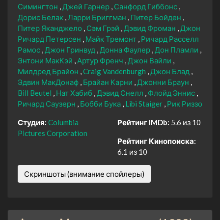
Симингтон
Джей Гарнер
Санфорд Гиббонс
Дорис Белак
Ларри Бриггман
Питер Бойден
Питер Яканджело
Сэм Грэй
Дэвид Фроман
Джон
Ричард Петерсен
Майк Тремонт
Ричард Расселл
Рамос
Джон Гринвуд
Донна Фаулер
Дон Пламли
Энтони МакКэй
Артур Френч
Джон Вайли
Милдред Брайон
Craig Vandenburgh
Джон Блад
Эдвин МакДонаф
Брайан Карни
Джонни Браун
Bill Beutel
Нат Хабиб
Дэвид Снелл
Флойд Эннис
Ричард Саузерн
Бобби Бука
Libi Staiger
Рик Риззо
Студия:
Columbia
Рейтинг IMDb:
5.6 из 10
Pictures Corporation
Рейтинг Кинопоиска:
6.1 из 10
Скриншоты (внимание спойлеры)