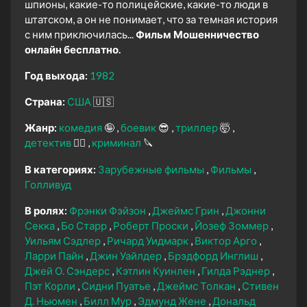
шпионы, какие-то полицейские, какие-то люди в
штатском, а он не понимает, что за темная история
с ним приключилась...
Фильм Мошенничество
онлайн бесплатно.
Год выхода:
1982
Страна:
США
🇺🇸
Жанр:
комедия
🤪
боевик
😎
триллер
🤯
детектив
🕵️‍♂️
криминал
🔪
В категориях:
Зарубежные фильмы
Фильмы
Голливуд
В ролях:
Фрэнки Фэйзон
Джеймс Грин
Джонни
Секка
Бо Старр
Роберт Проски
Йозеф Зоммер
Уильям Сэдлер
Ричард Уидмарк
Виктор Арго
Ларри Пайн
Джин Уайлдер
Брэдфорд Инглиш
Джей О. Сэндерс
Кэтлин Куинлен
Гилда Рэднер
Пэт Корли
Сидни Пуатье
Джеймс Толкан
Стивен
Д. Ньюмен
Билл Мур
Эдмунд Жене
Дональд