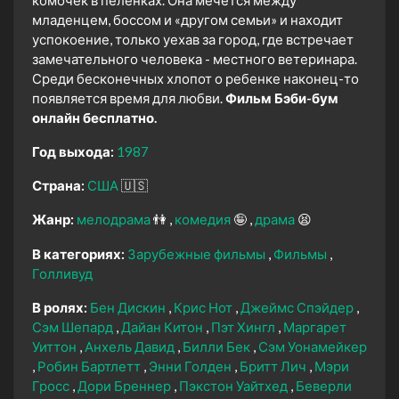
комочек в пеленках. Она мечется между
младенцем, боссом и «другом семьи» и находит
успокоение, только уехав за город, где встречает
замечательного человека - местного ветеринара.
Среди бесконечных хлопот о ребенке наконец-то
появляется время для любви.
Фильм Бэби-бум
онлайн бесплатно.
Год выхода:
1987
Страна:
США
🇺🇸
Жанр:
мелодрама
👫
комедия
🤪
драма
😫
В категориях:
Зарубежные фильмы
Фильмы
Голливуд
В ролях:
Бен Дискин
Крис Нот
Джеймс Спэйдер
Сэм Шепард
Дайан Китон
Пэт Хингл
Маргарет
Уиттон
Анхель Давид
Билли Бек
Сэм Уонамейкер
Робин Бартлетт
Энни Голден
Бритт Лич
Мэри
Гросс
Дори Бреннер
Пэкстон Уайтхед
Беверли