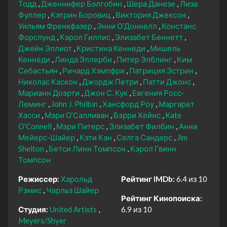
Тодд
Дженнифер Бэлгобин
Шера Данезе
Лиза
Фуллер
Кэтрин Боровиц
Виктория Джексон
Уильям Френкфазер
Энни О’Доннелл
Констанс
Форслунд
Кэрол Гиллис
Элизабет Беннетт
Джейн Эллиот
Кристина Кеннеди
Мишель
Кеннеди
Линда Эллерби
Питер Элблинг
Ким
Себастьян
Ричард Хэмпфри
Патриция Эстрин
Николас Каскон
Джордж Петри
Патти Джонс
Марианн Доэрти
Джон С. Кук
Евгения Росс-
Леминг
John J. Philbin
Хансфорд Роу
Маргарет
Хасси
Мэри О’Салливан
Бэрри Хейнс
Kate
O'Connell
Мэри Питерс
Элизабет Филбин
Анни
Мейерс-Шайер
Кэти Кан
Селга Сандерс
Jim
Shelton
Бетси Линн Томпсон
Кэрол Гвинн
Томпсон
Режиссер:
Харольд
Рейтинг IMDb:
6.4 из 10
Рэмис
Чарльз Шайер
Рейтинг Кинопоиска:
Студия:
United Artists
6.9 из 10
Meyers/Shyer