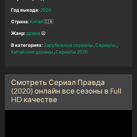
Год выхода:
2020
Страна:
Китай
🇨🇳
Жанр:
драма
😫
В категориях:
Зарубежные сериалы
Сериалы
Китайские дорамы
Сериалы 2020
Смотреть Сериал Правда
(2020) онлайн все сезоны в Full
HD качестве