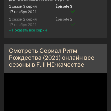
1 сезон 3 серия
Épisode 3
17 ноября 2021
1 сезон 2 серия
Épisode 2
17 ноября 2021
1 сезон 1 серия
Épisode 1
17 ноября 2021
Смотреть Сериал Ритм
Рождества (2021) онлайн все
сезоны в Full HD качестве