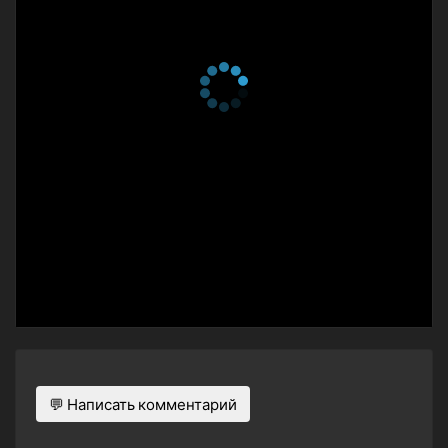
💬 Написать комментарий