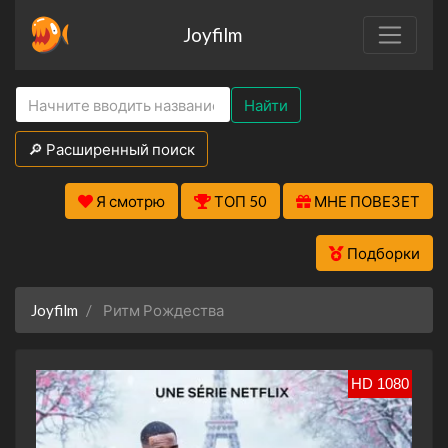
Joyfilm
Найти
🔎 Расширенный поиск
Я смотрю
ТОП 50
МНЕ ПОВЕЗЕТ
Подборки
Joyfilm
Ритм Рождества
HD 1080