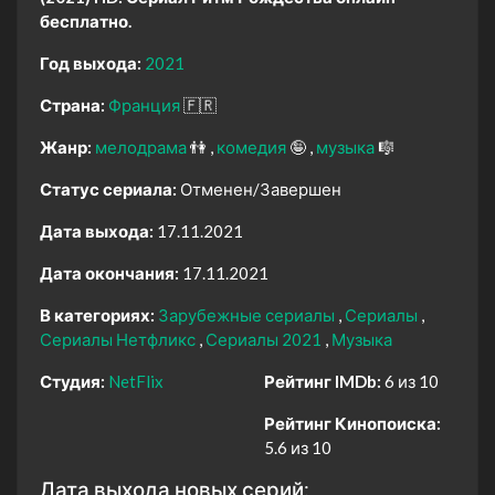
бесплатно.
Год выхода:
2021
Страна:
Франция
🇫🇷
Жанр:
мелодрама
👫
комедия
🤪
музыка
🎼
Статус сериала:
Отменен/Завершен
Дата выхода:
17.11.2021
Дата окончания:
17.11.2021
В категориях:
Зарубежные сериалы
Сериалы
Сериалы Нетфликс
Сериалы 2021
Музыка
Студия:
NetFlix
Рейтинг IMDb:
6 из 10
Рейтинг Кинопоиска:
5.6 из 10
Дата выхода новых серий: