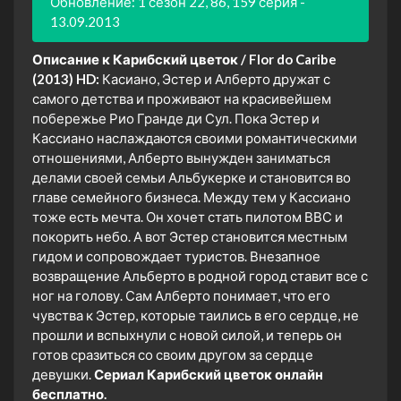
Обновление: 1 сезон 22, 86, 159 серия -
13.09.2013
Описание к Карибский цветок / Flor do Caribe
(2013) HD:
Касиано, Эстер и Алберто дружат с
самого детства и проживают на красивейшем
побережье Рио Гранде ди Сул. Пока Эстер и
Кассиано наслаждаются своими романтическими
отношениями, Алберто вынужден заниматься
делами своей семьи Альбукерке и становится во
главе семейного бизнеса. Между тем у Кассиано
тоже есть мечта. Он хочет стать пилотом ВВС и
покорить небо. А вот Эстер становится местным
гидом и сопровождает туристов. Внезапное
возвращение Альберто в родной город ставит все с
ног на голову. Сам Алберто понимает, что его
чувства к Эстер, которые таились в его сердце, не
прошли и вспыхнули с новой силой, и теперь он
готов сразиться со своим другом за сердце
девушки.
Сериал Карибский цветок онлайн
бесплатно.