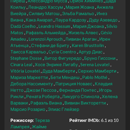
Пиреш
Алессандро Мусса
Орион Химинез
Дада
Коильу
Леандро Хассум
Мария Жоана
Анжела
Виейра
Силвиу Матош
Эльба Рамальо
Инез
Виана
Кака Амарал
Лаура Кардозу
Дуду Азеведо
Dadá Coelho
Leandro Hassum
Мария Джоана
Sílvio
Matos
Рафаэль Альмейда
Жизель Алвес
Gésio
Amadeu
Lorenzoi Aprouch
Ливиан Араган
Ирен
Атьенца
Стефани де Бриту
Karen Brusttolin
Таисса Карвальо
Cyria Coentro
Артур Диас
Stephane Dosse
Витор Фигуередо
Бруно Гиссони
Cinara Leal
Хосе Энрике Лигабу
Serena Lovatel
Vitória Lovatel
Дуда Мамберти
Серхио Мамберти
Мариза Маркетти
Бети Мендеш
Pablo Mothé
Дебора Нассименту
Патриция Новаес
Клаудия
Нетто
Джози Пессоа
Фернанда Понтес
Игорь
Рикли
Рената Роберта
Ликурго Спинола
Хелена
Варваки
Рафаэль Виана
Вивиан Викторетти
Марсио Розарио
Элиас Глейзер
Режиссер:
Тереза
Рейтинг IMDb:
6.1 из 10
Лампрея
Жайме