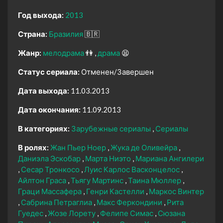
Год выхода:
2013
Страна:
Бразилия
🇧🇷
Жанр:
мелодрама
👫
драма
😫
Статус сериала:
Отменен/Завершен
Дата выхода:
11.03.2013
Дата окончания:
11.09.2013
В категориях:
Зарубежные сериалы
Сериалы
В ролях:
Жан Пьер Ноер
Жука де Оливейра
Даниэла Эскобар
Марта Ниэто
Мариана Ангилери
Сесар Тронкосо
Луис Карлос Васконцелос
Айлтон Граса
Тьягу Мартинс
Таина Мюллер
Граци Массафера
Генри Кастелли
Маркос Винтер
Сабрина Петраглиа
Макс Феркондини
Рита
Гуедес
Жозе Лорету
Фелипе Симас
Сюзана