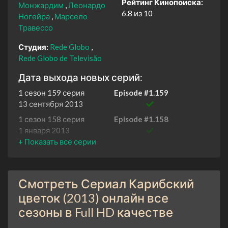
Рейтинг Кинопоиска:
Монжардим
Леонардо
6.8 из 10
Ногейра
Марсело
Травессо
Студия:
Rede Globo
Rede Globo de Televisão
Дата выхода новых серий:
1 сезон 159 серия
Episode #1.159
13 сентября 2013
1 сезон 158 серия
Episode #1.158
1 января 2013
1 сезон 157 серия
Episode #1.157
1 января 2013
1 сезон 156 серия
Episode #1.156
Смотреть Сериал Карибский
1 января 2013
цветок (2013) онлайн все
1 сезон 155 серия
Episode #1.155
сезоны в Full HD качестве
1 января 2013
1 сезон 154 серия
Episode #1.154