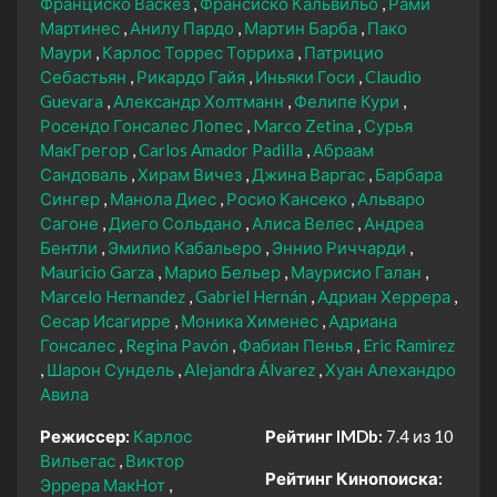
Франциско Васкез
Франсиско Кальвильо
Рами
Мартинес
Анилу Пардо
Мартин Барба
Пако
Маури
Карлос Торрес Торриха
Патрицио
Себастьян
Рикардо Гайя
Иньяки Госи
Claudio
Guevara
Александр Холтманн
Фелипе Кури
Росендо Гонсалес Лопес
Marco Zetina
Сурья
МакГрегор
Carlos Amador Padilla
Абраам
Сандоваль
Хирам Вичез
Джина Варгас
Барбара
Сингер
Манола Диес
Росио Кансеко
Альваро
Сагоне
Диего Сольдано
Алиса Велес
Андреа
Бентли
Эмилио Кабальеро
Эннио Риччарди
Mauricio Garza
Марио Бельер
Маурисио Галан
Marcelo Hernandez
Gabriel Hernán
Адриан Херрера
Сесар Исагирре
Моника Хименес
Адриана
Гонсалес
Regina Pavón
Фабиан Пенья
Eric Ramirez
Шарон Сундель
Alejandra Álvarez
Хуан Алехандро
Авила
Режиссер:
Карлос
Рейтинг IMDb:
7.4 из 10
Вильегас
Виктор
Рейтинг Кинопоиска:
Эррера МакНот