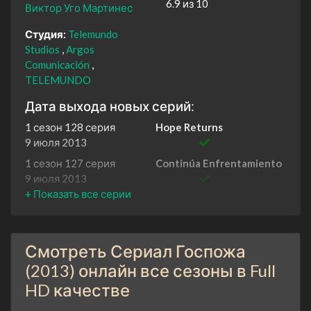
6.9 из 10
Виктор Уго Мартинес
Студия:
Telemundo
Studios
Argos
Comunicación
TELEMUNDO
Дата выхода новых серий:
1 сезон 128 серия
Hope Returns
9 июля 2013
1 сезон 127 серия
Continúa Enfrentamiento
9 июля 2013
1 сезон 126 серия
¡Hasta pronto, Patrona!
8 июля 2013
1 сезон 125 серия
Lucho Turns Himself in to
Смотреть Сериал Госпожа
Justice
5 июля 2013
(2013) онлайн все сезоны в Full
HD качестве
1 сезон 124 серия
Macario Gives Antonia
Away